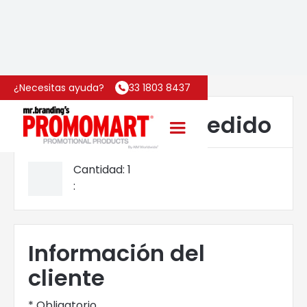
¿Necesitas ayuda?
33 1803 8437
Artículos en el pedido
Cantidad: 
1
:
Información del
cliente
* Obligatorio