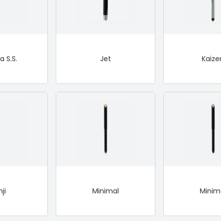
a S.S.
Jet
Kaize
ji
Minimal
Minim