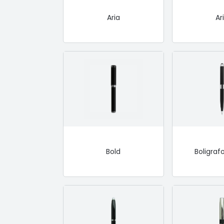
Aria
Ar
Bold
Boligra