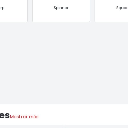
arp
Spinner
Squar
es
Mostrar más