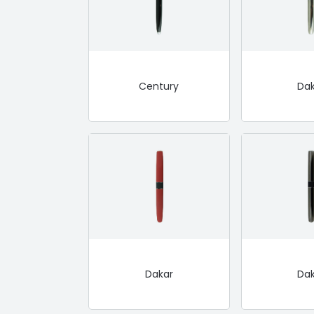
Century
Da
Dakar
Da