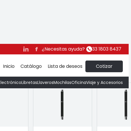
¿Necesitas ayuda?
33 1803 8437
Inicio
Catálogo
Lista de deseos
Cotizar
Electrónico
Libretas
Llaveros
Mochilas
Oficina
Viaje y Accesorios