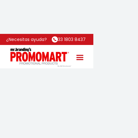
Inicio
Categoría
Anfora Element
¿Necesitas ayuda?
33 1803 8437