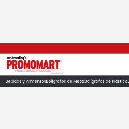
Inicio
>
Categoría
>
Bolígrafos de Plástico
>
Bebidas y Alimentos
Bolígrafos de Metal
Bolígrafos de Plástico