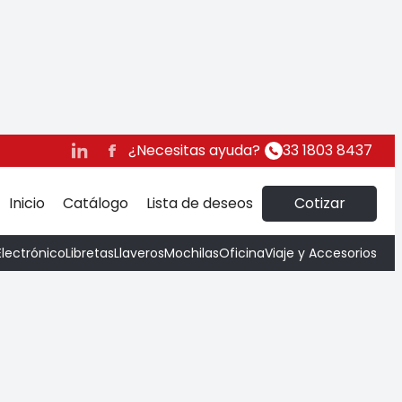
Buggy
¿Necesitas ayuda?
33 1803 8437
Inicio
Catálogo
Lista de deseos
Cotizar
Electrónico
Libretas
Llaveros
Mochilas
Oficina
Viaje y Accesorios