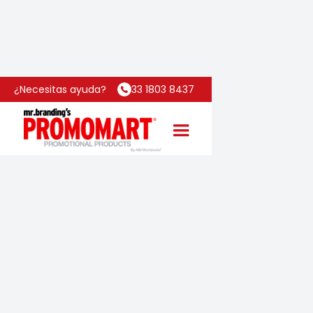
Inicio
Categoría
Carpeta Tablet
¿Necesitas ayuda?
33 1803 8437