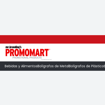
Inicio
>
Categoría
>
Bolígrafos de Plástico
>
Bebidas y Alimentos
Bolígrafos de Metal
Bolígrafos de Plástico