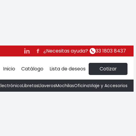
Colors
¿Necesitas ayuda?
33 1803 8437
Inicio
Catálogo
Lista de deseos
Cotizar
Electrónico
Libretas
Llaveros
Mochilas
Oficina
Viaje y Accesorios