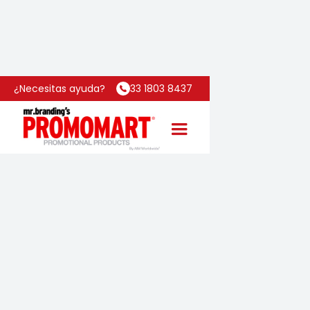
Inicio
Categoría
Dakar
¿Necesitas ayuda?
33 1803 8437