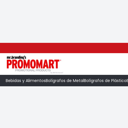
Inicio
>
Categoría
>
Viaje y Accesorios
>
Fun
Bebidas y Alimentos
Bolígrafos de Metal
Bolígrafos de Plástico