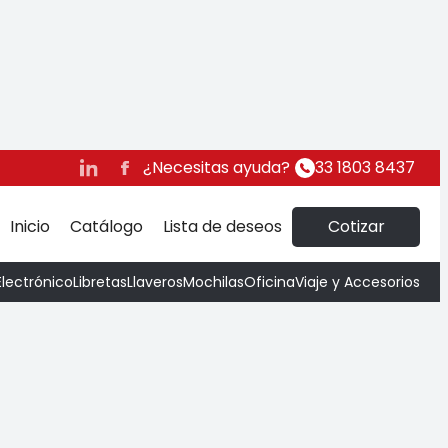
da Laptop Takyama IQ
¿Necesitas ayuda?
33 1803 8437
Inicio
Catálogo
Lista de deseos
Cotizar
Electrónico
Libretas
Llaveros
Mochilas
Oficina
Viaje y Accesorios