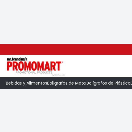
Inicio
>
Categoría
>
Bolígrafos de Plástico
>
Bebidas y Alimentos
Bolígrafos de Metal
Bolígrafos de Plástico