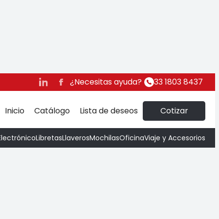
Jello
¿Necesitas ayuda?
33 1803 8437
Inicio
Catálogo
Lista de deseos
Cotizar
Electrónico
Libretas
Llaveros
Mochilas
Oficina
Viaje y Accesorios