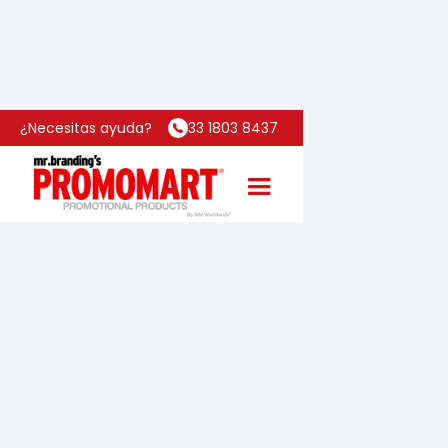
Inicio
Categoría
Jello Zen
¿Necesitas ayuda?
33 1803 8437