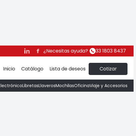
¿Necesitas ayuda?
33 1803 8437
Inicio
Catálogo
Lista de deseos
Cotizar
Electrónico
Libretas
Llaveros
Mochilas
Oficina
Viaje y Accesorios