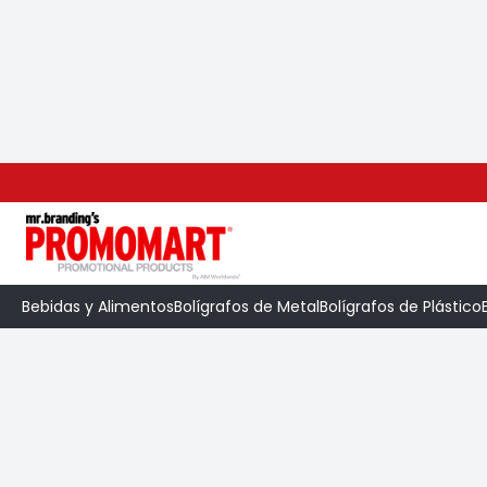
Inicio
>
Categoría
>
Libretas
>
Libreta Kraft
Bebidas y Alimentos
Bolígrafos de Metal
Bolígrafos de Plástico