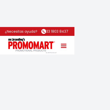
Inicio
Categoría
Libreta Peach
¿Necesitas ayuda?
33 1803 8437