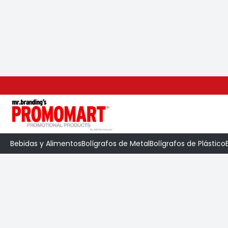
Inicio
>
Categoría
>
Libretas
>
Libreta Skin B
Bebidas y Alimentos
Bolígrafos de Metal
Bolígrafos de Plástico