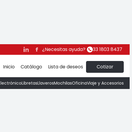
ox
¿Necesitas ayuda?
33 1803 8437
Inicio
Catálogo
Lista de deseos
Cotizar
Electrónico
Libretas
Llaveros
Mochilas
Oficina
Viaje y Accesorios