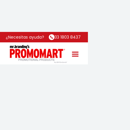
Inicio
Categoría
Libreta Skin
¿Necesitas ayuda?
33 1803 8437