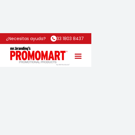
Inicio
Categoría
Linterna Medic
¿Necesitas ayuda?
33 1803 8437