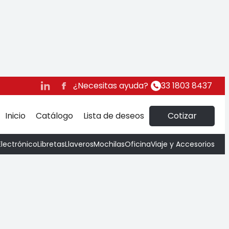
hexagonal
¿Necesitas ayuda?
33 1803 8437
Inicio
Catálogo
Lista de deseos
Cotizar
Electrónico
Libretas
Llaveros
Mochilas
Oficina
Viaje y Accesorios