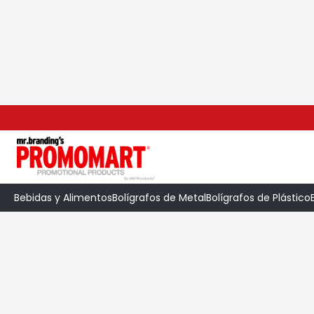
Inicio
>
Categoría
>
Llaveros
>
Llavero Drei 
Bebidas y Alimentos
Bolígrafos de Metal
Bolígrafos de Plástico