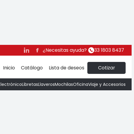
ner Urban
¿Necesitas ayuda?
33 1803 8437
Inicio
Catálogo
Lista de deseos
Cotizar
Electrónico
Libretas
Llaveros
Mochilas
Oficina
Viaje y Accesorios