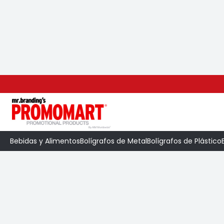
Inicio
>
Categoría
>
Mochilas
>
Mochila Wag
Bebidas y Alimentos
Bolígrafos de Metal
Bolígrafos de Plástico