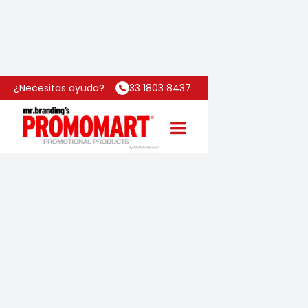
Inicio
Categoría
Pinzas Dansk
¿Necesitas ayuda?
33 1803 8437