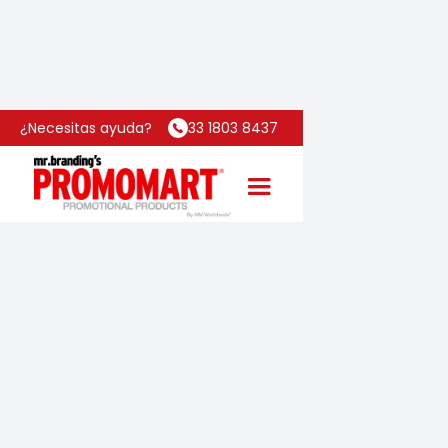
Inicio
Categoría
Surf Touch
¿Necesitas ayuda?
33 1803 8437