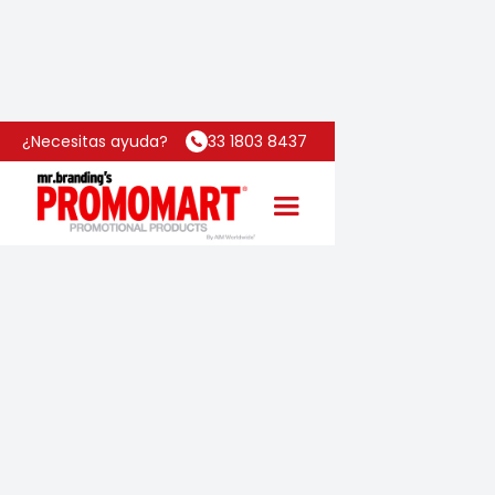
Inicio
Categoría
Swift
¿Necesitas ayuda?
33 1803 8437