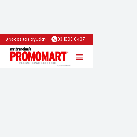
Inicio
Categoría
Termo Emporio
¿Necesitas ayuda?
33 1803 8437