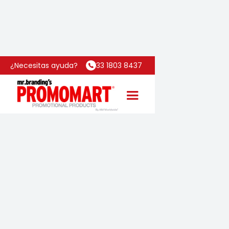
Inicio
Categoría
Termo Emporio
¿Necesitas ayuda?
33 1803 8437