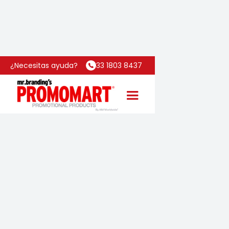
Inicio
Categoría
Termo Tiny
¿Necesitas ayuda?
33 1803 8437