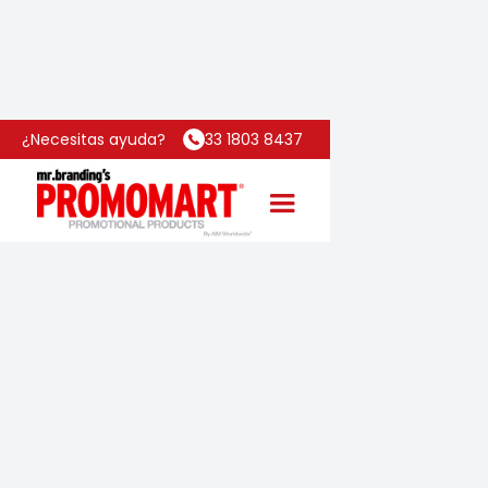
Inicio
Categoría
Termo Titan
¿Necesitas ayuda?
33 1803 8437