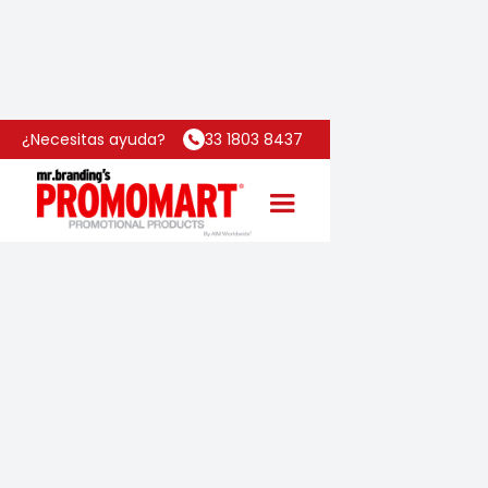
Inicio
Categoría
Jello Zen
¿Necesitas ayuda?
33 1803 8437