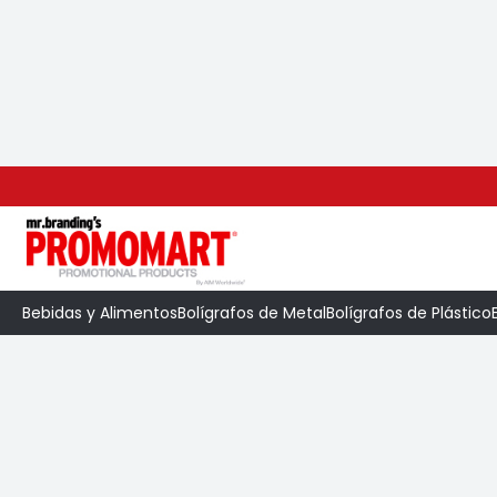
Inicio
>
Categoría
>
Libretas
>
Libreta Skin S
Bebidas y Alimentos
Bolígrafos de Metal
Bolígrafos de Plástico