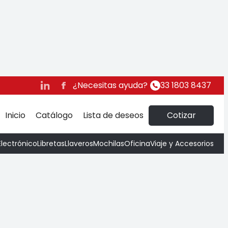
oft
¿Necesitas ayuda?
33 1803 8437
Inicio
Catálogo
Lista de deseos
Cotizar
Electrónico
Libretas
Llaveros
Mochilas
Oficina
Viaje y Accesorios