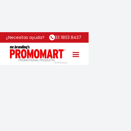
Inicio
Categoría
Libreta Trend
¿Necesitas ayuda?
33 1803 8437