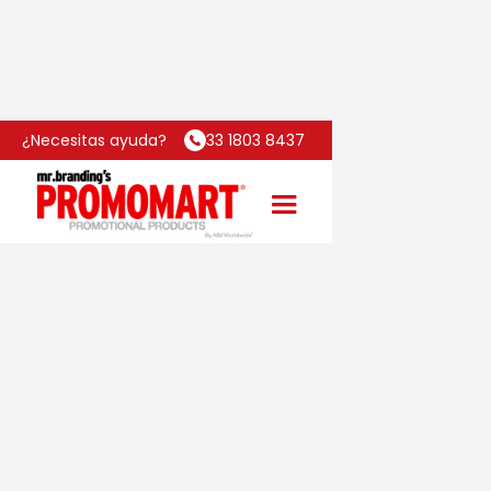
Inicio
Categoría
Taza Celsius
¿Necesitas ayuda?
33 1803 8437