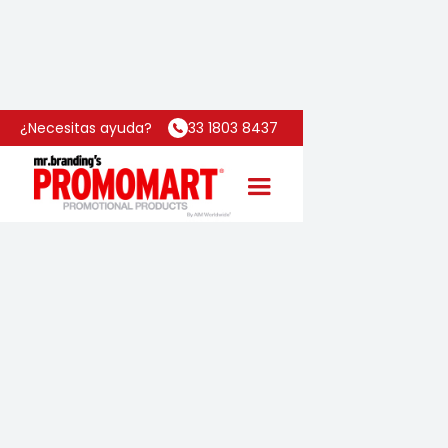
Inicio
Categoría
Termo Cosmo
¿Necesitas ayuda?
33 1803 8437