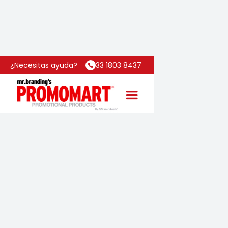
Inicio
Categoría
Jumbo Max
¿Necesitas ayuda?
33 1803 8437